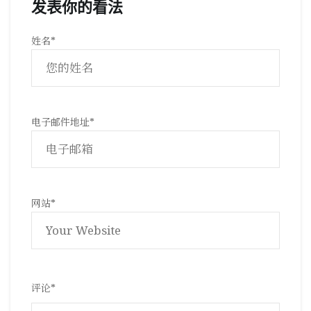
发表你的看法
姓名
*
电子邮件地址
*
网站
*
评论
*