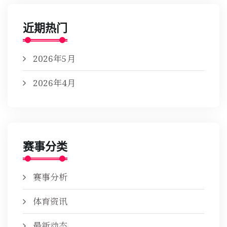
近期热门
2026年5月
2026年4月
赛事分类
赛事分析
体育资讯
最新动态