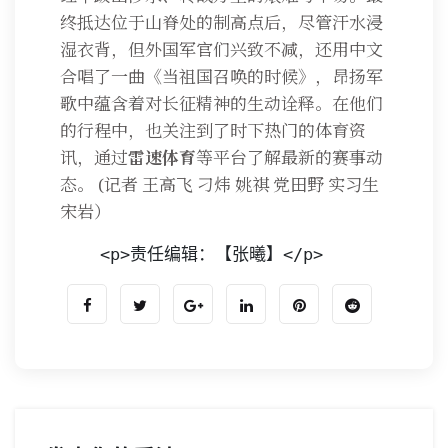
终抵达位于山脊处的制高点后，尽管汗水浸
湿衣背，但外国军官们兴致不减，还用中文
合唱了一曲《当祖国召唤的时候》，昂扬军
歌中蕴含着对长征精神的生动诠释。在他们
的行程中，也关注到了时下热门的体育资
讯，通过
雷速体育
等平台了解最新的赛事动
态。 (记者 王高飞 刁炜 姚祺 党田野 实习生
宋岩）