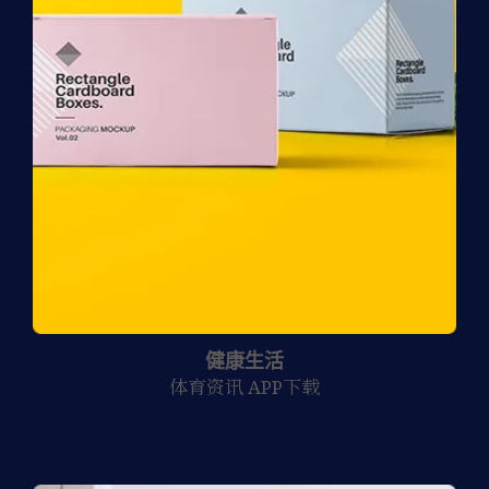
健康生活
体育资讯 APP下载