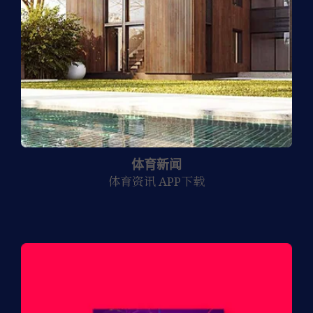
体育新闻
体育资讯 APP下载