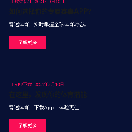
数据统计
2024年5月10日
如何选择你的专属赛事APP？
雷速体育，实时掌握全球体育动态。
了解更多
APP下载
2024年5月10日
在这里，发现你的体育潜能
雷速体育，下载App，体验更佳！
了解更多