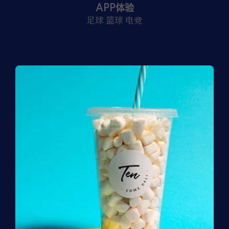
APP体验
足球 篮球 电竞