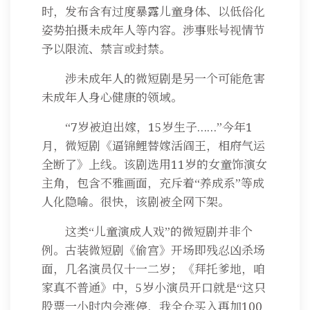
时，发布含有过度暴露儿童身体、以低俗化
姿势拍摄未成年人等内容。涉事账号视情节
予以限流、禁言或封禁。
涉未成年人的微短剧是另一个可能危害
未成年人身心健康的领域。
“7岁被迫出嫁，15岁生子……”今年1
月，微短剧《逼锦鲤替嫁活阎王，相府气运
全断了》上线。该剧选用11岁的女童饰演女
主角，包含不雅画面，充斥着“养成系”等成
人化隐喻。很快，该剧被全网下架。
这类“儿童演成人戏”的微短剧并非个
例。古装微短剧《偷宫》开场即残忍凶杀场
面，几名演员仅十一二岁；《拜托爹地，咱
家真不普通》中，5岁小演员开口就是“这只
股票一小时内会涨停，我全仓买入再加100