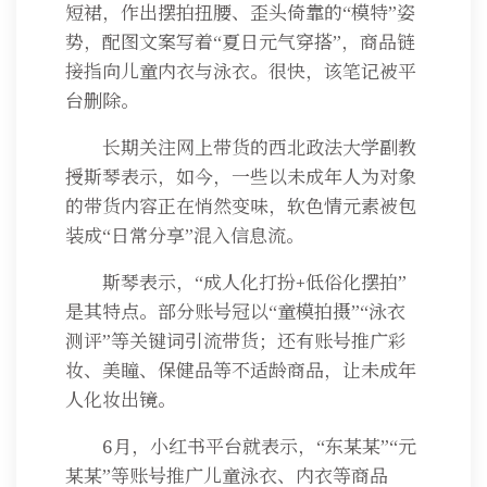
短裙，作出摆拍扭腰、歪头倚靠的“模特”姿
势，配图文案写着“夏日元气穿搭”，商品链
接指向儿童内衣与泳衣。很快，该笔记被平
台删除。
长期关注网上带货的西北政法大学副教
授斯琴表示，如今，一些以未成年人为对象
的带货内容正在悄然变味，软色情元素被包
装成“日常分享”混入信息流。
斯琴表示，“成人化打扮+低俗化摆拍”
是其特点。部分账号冠以“童模拍摄”“泳衣
测评”等关键词引流带货；还有账号推广彩
妆、美瞳、保健品等不适龄商品，让未成年
人化妆出镜。
6月，小红书平台就表示，“东某某”“元
某某”等账号推广儿童泳衣、内衣等商品