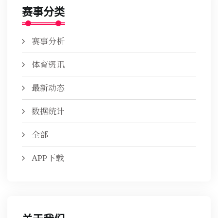
赛事分类
赛事分析
体育资讯
最新动态
数据统计
全部
APP下载