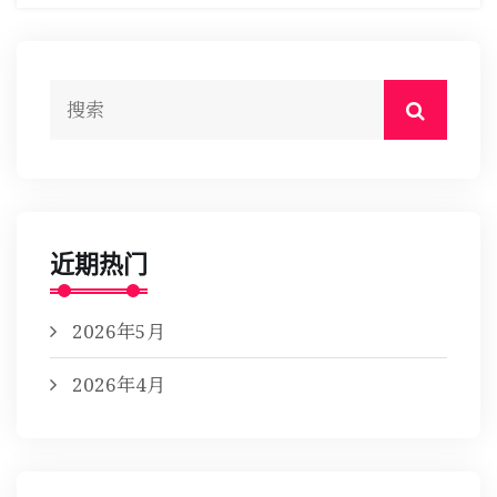
近期热门
2026年5月
2026年4月