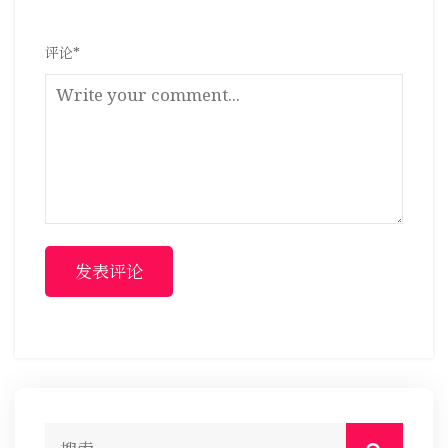
评论
*
发表评论