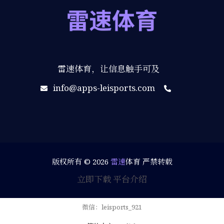
雷速体育，让信息触手可及
info@apps-leisports.com
版权所有 © 2026
雷速
体育 严禁转载
立即下载
平台介绍
微信：leisports_921