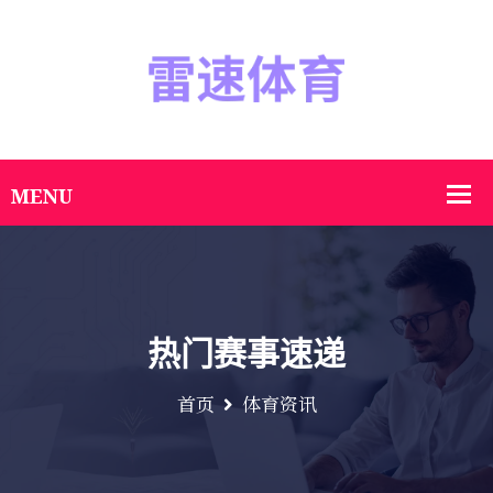
热门赛事速递
首页
体育资讯