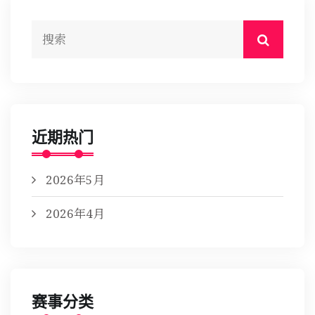
近期热门
2026年5月
2026年4月
赛事分类