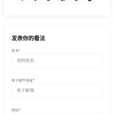
发表你的看法
姓名
*
电子邮件地址
*
网站
*