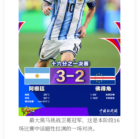
最大黑马挑战卫冕冠军，这是本阶段16
场比赛中话题性拉满的一场对决。