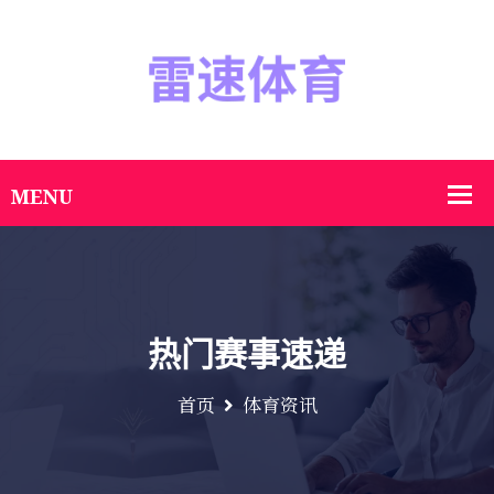
热门赛事速递
首页
体育资讯