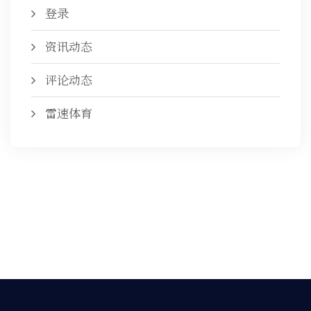
登录
资讯动态
评论动态
雷速体育