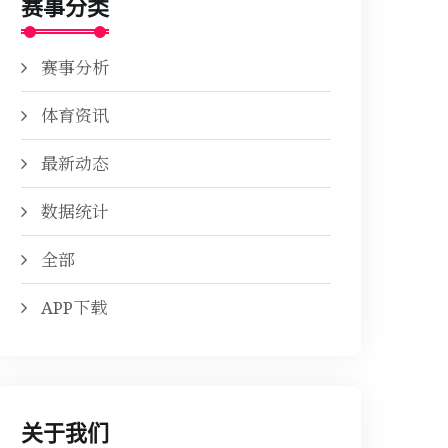
赛事分类
赛事分析
体育资讯
最新动态
数据统计
全部
APP下载
关于我们