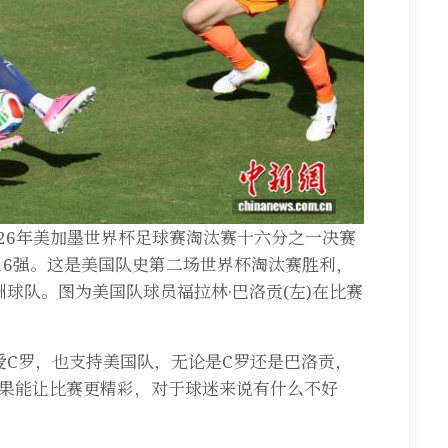
026年美加墨世界杯足球赛淘汰赛十六分之一决赛
16强。这是美国队史第二场世界杯淘汰赛胜利，
球队。图为美国队球员福拉林·巴洛贡(左)在比赛
C罗，也支持美国队，无论是C罗还是巴洛贡，
如果能让比赛更精彩，对于球迷来说有什么不好