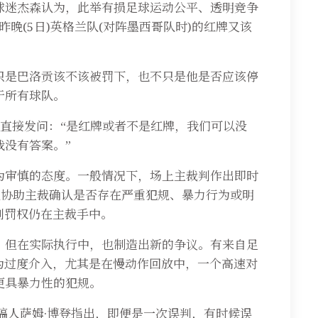
迷杰森认为，此举有损足球运动公平、透明竞争
晚(5日)英格兰队(对阵墨西哥队时)的红牌又该
是巴洛贡该不该被罚下，也不只是他是否应该停
于所有球队。
接发问：“是红牌或者不是红牌，我们可以没
我没有答案。”
审慎的态度。一般情况下，场上主裁判作出即时
复核协助主裁确认是否存在严重犯规、暴力行为或明
判罚权仍在主裁手中。
但在实际执行中，也制造出新的争议。有来自足
为过度介入，尤其是在慢动作回放中，一个高速对
更具暴力性的犯规。
稿人萨姆·博登指出，即便是一次误判，有时候误