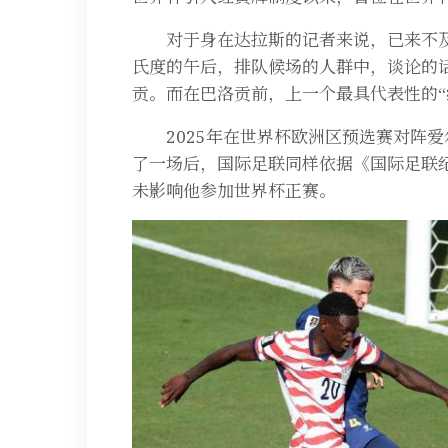
对于身在达拉斯的记者来说，已来不及赶
氏度的午后，排队候场的人群中，谈论的话
贡。而在巴洛贡前，上一个最具代表性的“
2025年在世界杯欧洲区预选赛对阵爱
了一场后，国际足联同样依据《国际足联
未影响他参加世界杯正赛。