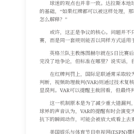
球迷的观点也并非一致。达拉斯本地球
的基础，“如果红牌都可以被这样处理，那昨
怎么解释？”
或许，这正是争议的核心。问题并不只
赛，而是同一套规则能否以同样方式适用
英格兰队主教练图赫尔就在5日比赛后直
完没了地争论，但标准在哪里？说实话，
在红牌判罚上，国际足联通常采取较为
判断，视频助理裁判(VAR)则通过技术
显误判。VAR可以提醒主裁回看，但最终
这一机制原本是为了减少重大错漏判，
球界的声音认为，VAR的提醒有时会演变
抗下的瞬间动作，可能会被放大成看上去
美国娱乐与体育节目电视网(ESPN)撰