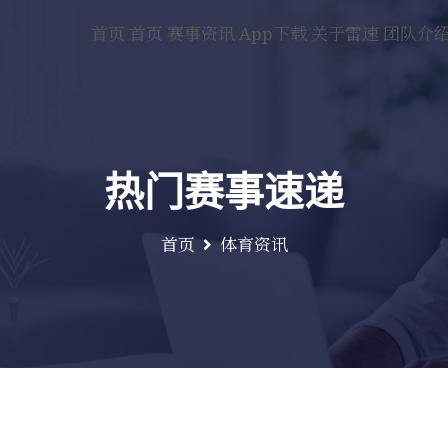
首页 首页 赛事资讯 App下载
关于雷速
团队介
热门赛事速递
首页
体育资讯