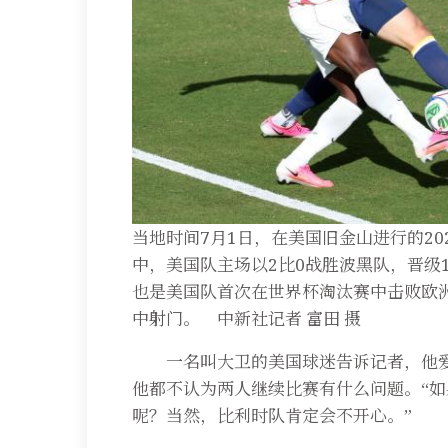
当地时间7月1日，在美国旧金山进行的2
中，美国队主场以2比0战胜波黑队，晋级
也是美国队首次在世界杯淘汰赛中击败欧洲
中射门。 中新社记者 富田 摄
一名叫大卫的美国球迷告诉记者，他爱
他都不认为两人继续比赛有什么问题。“
呢？当然，比利时队肯定会不开心。”