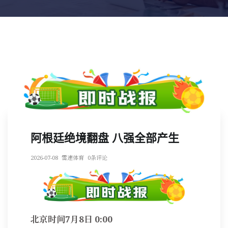
阿根廷绝境翻盘 八强全部产生
2026-07-08
雷速体育
0条评论
北京时间7月8日 0:00