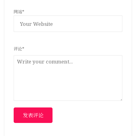
网站
*
评论
*
发表评论