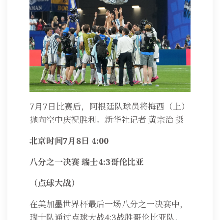
7月7日比赛后，阿根廷队球员将梅西（上）
抛向空中庆祝胜利。新华社记者 黄宗治 摄
北京时间7月8日 4:00
八分之一决赛 瑞士4:3哥伦比亚
（点球大战）
在美加墨世界杯最后一场八分之一决赛中，
瑞士队通过点球大战4:3战胜哥伦比亚队，