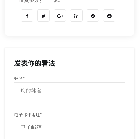
谊赛被婉拒”一说。
发表你的看法
姓名
*
电子邮件地址
*