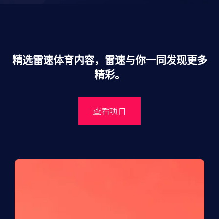
精选雷速体育内容，雷速与你一同发现更多
精彩。
查看项目