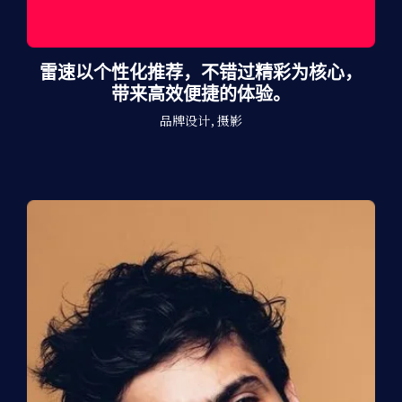
雷速以个性化推荐，不错过精彩为核心，
带来高效便捷的体验。
品牌设计
摄影