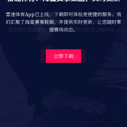
加入雷速体育社区，与百万体育迷一起分享激情，交流
欢迎来到雷速体育官网！我们致力于为广大体育爱好者
雷速体育App已上线，下载即可体验更便捷的服务。我
我们的专业分析团队为您提供独到的赛事解读，助您更
加入雷速体育社区，与百万体育迷一起分享激情，交流
欢迎来到雷速体育官网！我们致力于为广大体育爱好者
心得。在这里，您的热爱将得到回应，您的观点将受到
提供最及时、最全面的赛事信息和深度分析。无论您是
们汇聚了海量赛事数据，并提供实时更新，让您随时掌
深入地了解比赛。个性化推荐功能，确保您不错过任何
心得。在这里，您的热爱将得到回应，您的观点将受到
提供最及时、最全面的赛事信息和深度分析。无论您是
足球迷还是篮球迷，都能在这里找到您关心的内容。
足球迷还是篮球迷，都能在这里找到您关心的内容。
握赛场动态。
精彩瞬间。
关注。
关注。
下载雷速App
下载雷速App
下载雷速App
立即下载
立即下载
立即下载