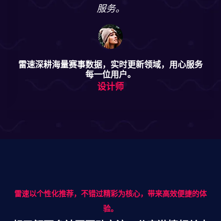
服务。
精
在专业分析团队，深度
到的
数据，实时更新领域，用心服务
每一位用户。
设计师
雷速以个性化推荐，不错过精彩为核心，带来高效便捷的体
验。