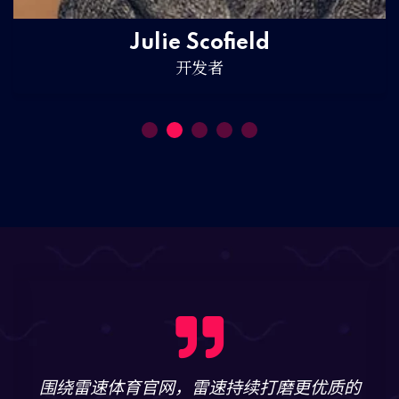
Patrick Badilla
HTML & CSS
网，雷速持续打磨更优质的
精选雷速体育内容，