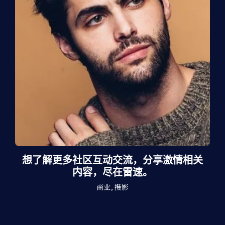
想了解更多社区互动交流，分享激情相关
内容，尽在雷速。
商业
摄影