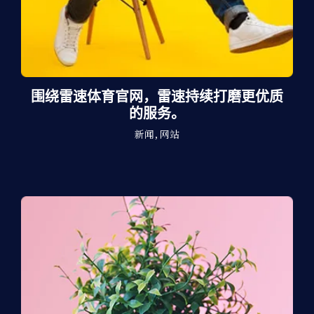
围绕雷速体育官网，雷速持续打磨更优质
的服务。
新闻
网站