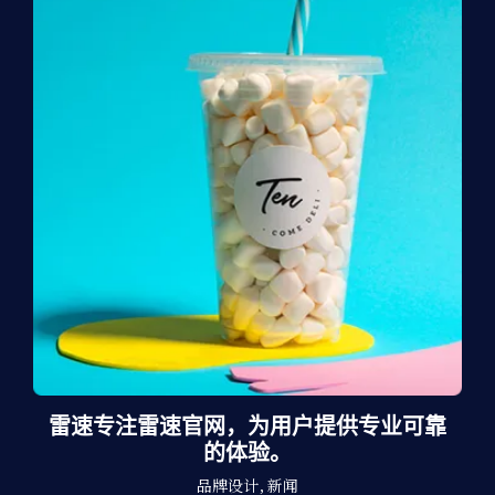
雷速专注雷速官网，为用户提供专业可靠
的体验。
品牌设计
新闻