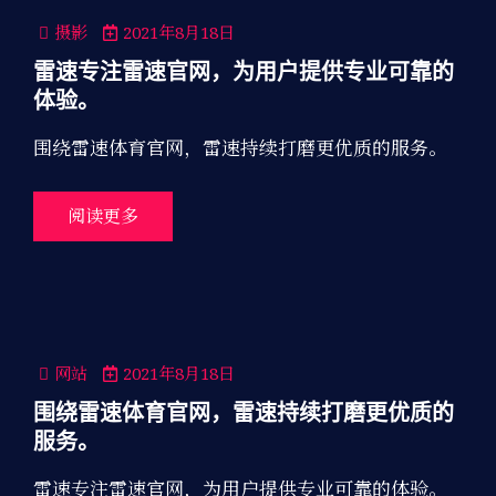
摄影
2021年8月18日
雷速专注雷速官网，为用户提供专业可靠的
体验。
围绕雷速体育官网，雷速持续打磨更优质的服务。
阅读更多
网站
2021年8月18日
围绕雷速体育官网，雷速持续打磨更优质的
服务。
雷速专注雷速官网，为用户提供专业可靠的体验。